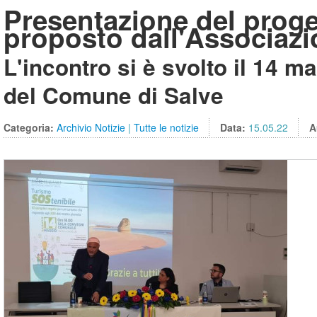
Presentazione del proge
proposto dall'Associaz
L'incontro si è svolto il 14 
del Comune di Salve
Categoria:
Archivio Notizie
|
Tutte le notizie
Data:
15.05.22
A