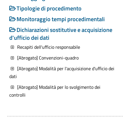
2013 n. 33 - Art. 35, c. 1 - Obblighi di
Tipologie di procedimento
pubblicazione relativi ai procedimenti
Monitoraggio tempi procedimentali
amministrativi e ai controlli sulle
dichiarazioni sostitutive e l'acquisizione
Dichiarazioni sostitutive e acquisizione
d'ufficio dei dati.
d'ufficio dei dati
Recapiti dell'ufficio responsabile
Aggiornamento
: Tempestivo (ex art. 8,
d.lgs. n. 33/2013)
[Abrogato] Convenzioni-quadro
[Abrogato] Modalità per l'acquisizione d'ufficio dei
dati
[Abrogato] Modalità per lo svolgimento dei
controlli