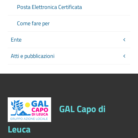
Aggiornamento
: Tempestivo
Posta Elettronica Certificata
Come fare per
Ente
Atti e pubblicazioni
GAL Capo di
Leuca