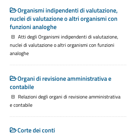
Organismi indipendenti di valutazione,
Riferimenti normativi:
D. Lgs. 14 Marzo
nuclei di valutazione o altri organismi con
2013 n. 33 Art. 31 - Obblighi di
funzioni analoghe
pubblicazione concernenti i dati relativi ai
controlli sull'organizzazione e sull'attività
Atti degli Organismi indipendenti di valutazione,
dell'amministrazione.
nuclei di valutazione o altri organismi con funzioni
analoghe
Contenuti dell'obbligo
:
Attestazione dell'OIV o di altra
struttura analoga nell'assolvimento
Organi di revisione amministrativa e
degli obblighi di pubblicazione
contabile
Documento dell'OIV di validazione
Relazioni degli organi di revisione amministrativa
della Relazione sulla Performance
e contabile
(art. 14, c. 4, lett. c), d.lgs. n.
150/2009)
Relazione dell'OIV sul funzionamento
Corte dei conti
complessivo del Sistema di