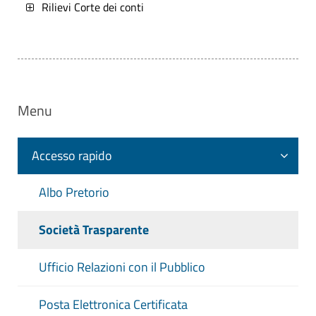
Rilievi Corte dei conti
valutazione, trasparenza e integrità
dei controlli interni (art. 14, c. 4, lett.
a), d.lgs. n. 150/2009)
Altri atti degli organismi indipendenti
di valutazione , nuclei di valutazione
Menu
o altri organismi con funzioni
analoghe, procedendo all'indicazione
Accesso rapido
in forma anonima dei dati personali
eventualmente presenti
Albo Pretorio
Relazioni degli organi di revisione
amministrativa e contabile al bilancio
Società Trasparente
di previsione o budget, alle relative
variazioni e al conto consuntivo o
Ufficio Relazioni con il Pubblico
bilancio di esercizio
Posta Elettronica Certificata
Tutti i rilievi della Corte dei conti