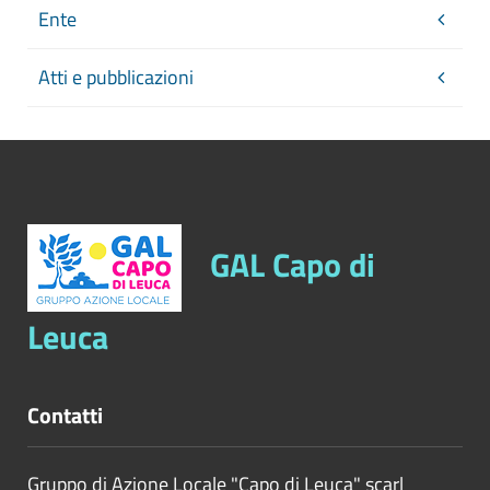
Ente
comunque denominati, in controllo
dell'amministrazione, con
Atti e pubblicazioni
l'indicazione delle funzioni attribuite e
delle attività svolte in favore
dell'amministrazione o delle attività
di servizio pubblico affidate
Per ciascuno degli enti: ragione
sociale, misura dell'eventuale
GAL Capo di
partecipazione dell'amministrazione,
durata dell'impegno, onere
Leuca
complessivo a qualsiasi titolo
gravante per l'anno sul bilancio
dell'amministrazione, numero dei
Contatti
rappresentanti dell'amministrazione
negli organi di governo e trattamento
economico complessivo a ciascuno di
Gruppo di Azione Locale "Capo di Leuca" scarl