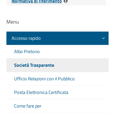
Normativa di riferimento
Riferimenti normativi:
Menu
D. Lgs. 8 aprile 2013 n. 39 Art. 20, c. 3
- Dichiarazione sulla insussistenza di
cause di inconferibilità o
Accesso rapido
incompatibilità
Albo Pretorio
D. Lgs. 14 Marzo 2013 n. 33 Art. 22,
c. 1 lett. c), c. 2, c. 3 - Obblighi di
Società Trasparente
pubblicazione dei dati relativi agli enti
pubblici vigilati, e agli enti di diritto
Ufficio Relazioni con il Pubblico
privato in controllo pubblico, nonché
alle partecipazioni in società di diritto
Posta Elettronica Certificata
privato
Come fare per
Contenuti dell'obbligo
:
Elenco degli enti di diritto privato,