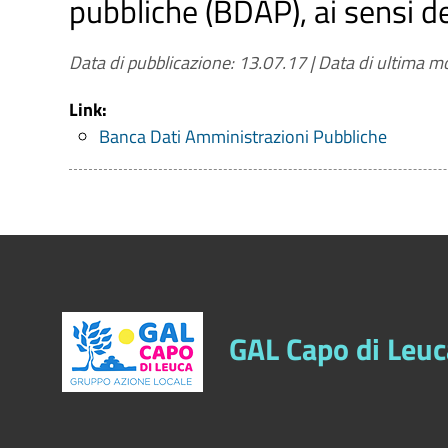
pubbliche (BDAP), ai sensi d
completate
Informazioni relative ai costi unitari di 
Data di pubblicazione: 13.07.17
|
Data di ultima mo
Aggiornamento
: Tempestivo
Link:
Banca Dati Amministrazioni Pubbliche
GAL Capo di Leuc