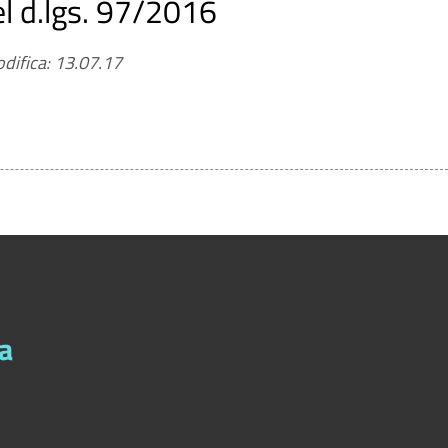
el d.lgs. 97/2016
realizzazione delle opere pubbliche in corso o completate
difica: 13.07.17
a