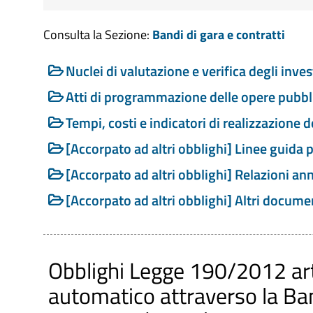
Consulta la Sezione:
Bandi di gara e contratti
Riferimenti normativi:
D. Lgs. 14 Marzo 2013 n. 33 Art. 38, c. 1, 
Nuclei di valutazione e verifica degli inve
realizzazione e valutazione delle opere 
Atti di programmazione delle opere pubbl
D. Lgs. n. 50/2016 Art. 21, c. 7 - Progra
Tempi, costi e indicatori di realizzazione 
D. Lgs. n. 50/2016 Art. 29 - Principi in m
[Accorpato ad altri obblighi] Linee guida 
Contenuti dell'obbligo
:
[Accorpato ad altri obblighi] Relazioni an
Informazioni relative ai nuclei di valutazi
[Accorpato ad altri obblighi] Altri docume
funzioni e i compiti specifici ad essi attri
componenti e i loro nominativi (obbligo p
Atti di programmazione delle opere pubbl
Obblighi Legge 190/2012 ar
nonchè i relativi aggiornamenti annuali,
di pianificazione ai sensi dell'art. 2 del d
automatico attraverso la Ba
Informazioni relative ai tempi e agli indi