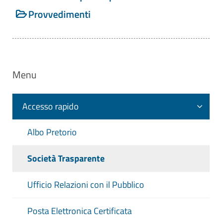
D. Lgs. 8 aprile 2013 n. 39 Art. 20 -
Provvedimenti
Dichiarazione sulla insussistenza di
cause di inconferibilità o
incompatibilità
D. Lgs. 14 Marzo 2013 n. 33 Art. 22,
Menu
c. 1, lett. b e lett. d-bis, c. 2, c. 3 -
Obblighi di pubblicazione dei dati
Accesso rapido
relativi agli enti pubblici vigilati, e agli
enti di diritto privato in controllo
Albo Pretorio
pubblico, nonché alle partecipazioni in
società di diritto privato
Società Trasparente
D.lgs. n. 175/2016 Art. 19, c. 7 -
Gestione del personale
Ufficio Relazioni con il Pubblico
Posta Elettronica Certificata