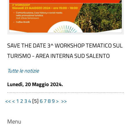
SAVE THE DATE 3^ WORKSHOP TEMATICO SUL
TURISMO - AREA INTERNA SUD SALENTO
Tutte le notizie
Lunedì, 20 Maggio 2024.
<<
<
1
2
3
4
[
5
]
6
7
8
9
>
>>
Menu