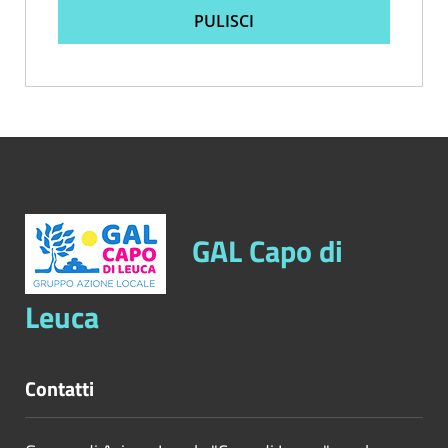
PULISCI
GAL Capo di
Leuca
Contatti