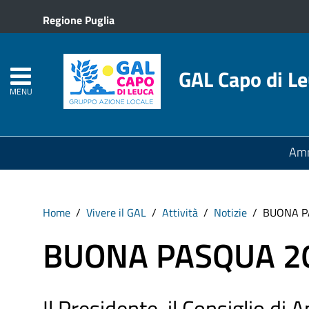
Regione Puglia
GAL Capo di L
MENU
Amm
Home
Vivere il GAL
Attività
Notizie
BUONA P
BUONA PASQUA 2
Il Presidente, il Consiglio di 