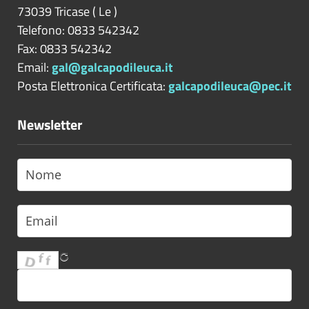
73039
Tricase
(
Le
)
Telefono: 0833 542342
Fax: 0833 542342
Email:
gal@galcapodileuca.it
Posta Elettronica Certificata:
galcapodileuca@pec.it
Newsletter