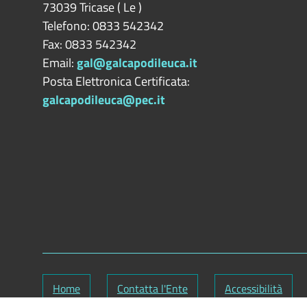
73039
Tricase
(
Le
)
Telefono: 0833 542342
Fax: 0833 542342
Email:
gal@galcapodileuca.it
Posta Elettronica Certificata:
galcapodileuca@pec.it
Home
Contatta l'Ente
Accessibilità