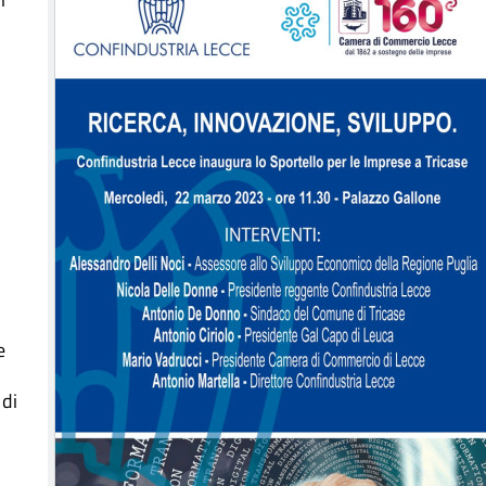
e
 di