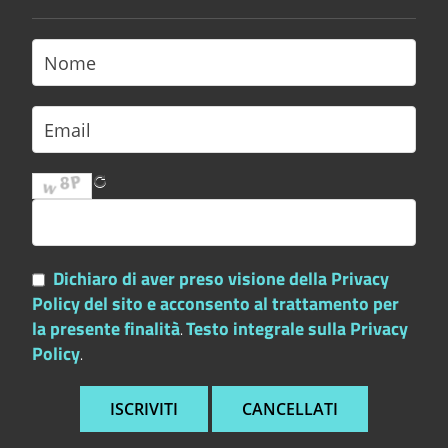
Dichiaro di aver preso visione della Privacy
Policy del sito e acconsento al trattamento per
la presente finalità
Testo integrale sulla Privacy
.
Policy
.