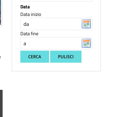
Data
Data inizio
Data fine
e
CERCA
PULISCI