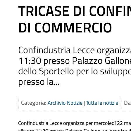
TRICASE DI CONF
DI COMMERCIO
Confindustria Lecce organizz
11:30 presso Palazzo Gallone
dello Sportello per lo svilup
presso la...
Categoria:
Da
Archivio Notizie
|
Tutte le notizie
Confindustria Lecce organizza per mercoledì 22 m
alle ore 11:30 presso Palazzo Gallone un incontro d