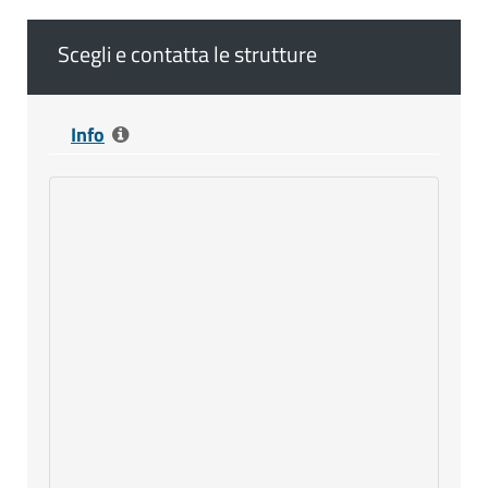
Scegli e contatta le strutture
Info
Nella pagina principale troverai le
strutture che corrispondono ai tuoi criteri
di ricerca. Sei interessato solo ad alcune
di esse? Deseleziona le altre, rimuovendo
la spunta a destra del titolo. ATTENZIONE:
le strutture prive di indirizzo email
NON
saranno incluse nel modulo di invio.
Inserisci, infine, i tuoi dati di contatto, per
contattare direttamente le strutture,
ricevere informazioni e pianificare il tuo
soggiorno.